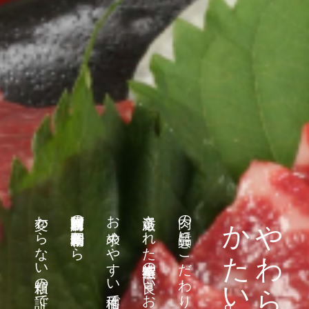
変わらない信頼の証です。
阿蘇朝日屋精肉店の昭和十五年創業時から
お求めやすい価格でお客様へ提供すること。
厳選された熊本特産の良いお肉を
肉の品質にこだわり、厳しい目で
かたい信用。
やわらかい肉